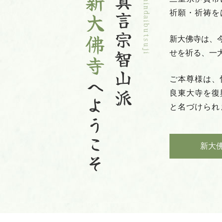
新大佛寺
真言宗智山派
祈願・祈祷を
新大佛寺は、今
せを祈る、一
ご本尊様は、
へようこそ
良東大寺を復
と名づけられ
新大