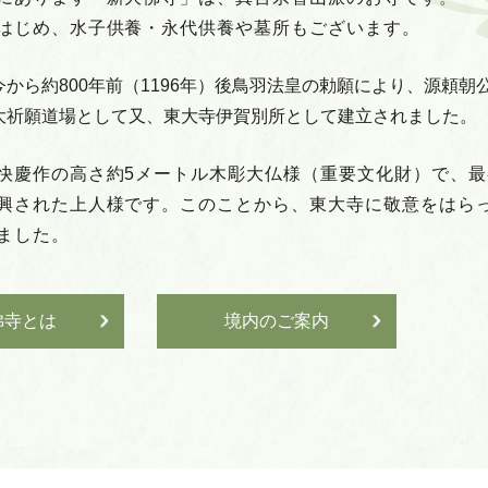
はじめ、水子供養・永代供養や墓所もございます。
から約800年前（1196年）後鳥羽法皇の勅願により、源頼
大祈願道場として又、東大寺伊賀別所として建立されました。
快慶作の高さ約5メートル木彫大仏様（重要文化財）で、
興された上人様です。このことから、東大寺に敬意をはら
ました。
佛寺とは
境内のご案内