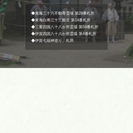
◆東海三十六不動尊霊場 第28番札所
◆東海白寿三十三観音 第14番札所
◆三重四国八十八か所霊場 第59番札所
◆伊賀四国八十八か所霊場 第4番札所
◆伊賀七福神巡り 札所