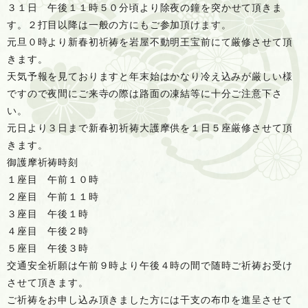
３１日 午後１１時５０分頃より
除夜の鐘
を突かせて頂きま
す。２打目以降は一般の方にもご参加頂けます。
元旦０時より新春初祈祷を岩屋不動明王宝前にて厳修させて頂
きます。
天気予報を見ておりますと年末始はかなり冷え込みが厳しい様
ですので夜間にご来寺の際は路面の凍結等に十分ご注意下さ
い。
元日より３日まで新春初祈祷大護摩供を１日５座厳修させて頂
きます。
御護摩祈祷時刻
１座目 午前１０時
２座目 午前１１時
３座目 午後１時
４座目 午後２時
５座目 午後３時
交通安全祈願は午前９時より午後４時の間で随時ご祈祷お受け
させて頂きます。
ご祈祷をお申し込み頂きました方には干支の布巾を進呈させて